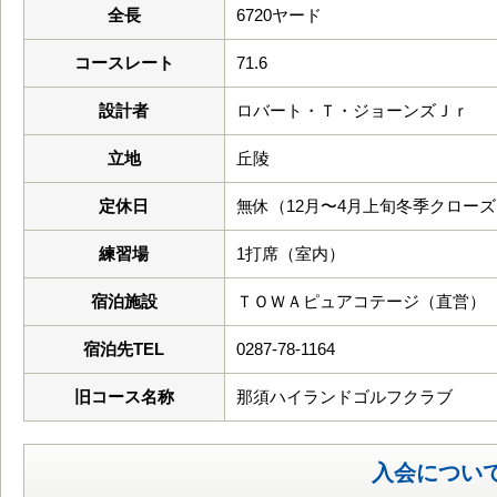
全長
6720ヤード
コースレート
71.6
設計者
ロバート・Ｔ・ジョーンズＪｒ
立地
丘陵
定休日
無休（12月〜4月上旬冬季クロー
練習場
1打席（室内）
宿泊施設
ＴＯＷＡピュアコテージ（直営）
宿泊先TEL
0287-78-1164
旧コース名称
那須ハイランドゴルフクラブ
入会につい