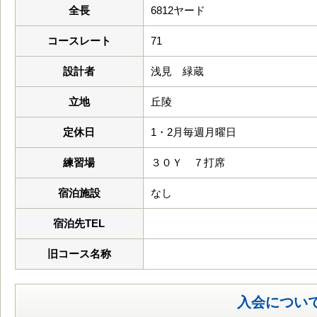
全長
6812ヤード
コースレート
71
設計者
浅見 緑蔵
立地
丘陵
定休日
1・2月毎週月曜日
練習場
３０Ｙ ７打席
宿泊施設
なし
宿泊先TEL
旧コース名称
入会につい