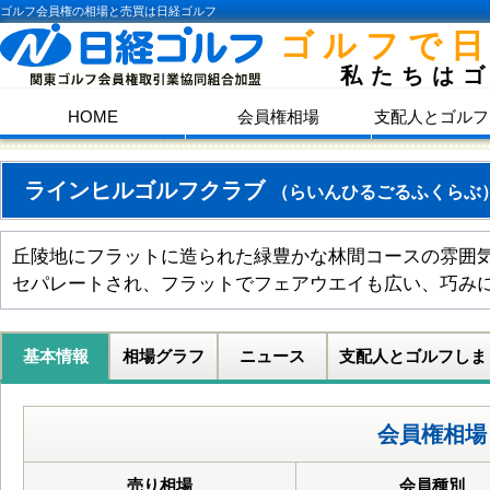
ゴルフ会員権の相場と売買は日経ゴルフ
ゴルフで
私たちは
HOME
会員権相場
支配人とゴルフ
ラインヒルゴルフクラブ
（らいんひるごるふくらぶ
丘陵地にフラットに造られた緑豊かな林間コースの雰囲
セパレートされ、フラットでフェアウエイも広い、巧み
基本情報
相場グラフ
ニュース
支配人とゴルフしま
会員権相場
売り相場
会員種別