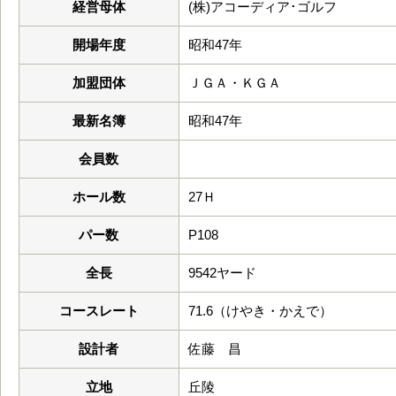
経営母体
(株)アコーディア･ゴルフ
開場年度
昭和47年
加盟団体
ＪＧＡ・ＫＧＡ
最新名簿
昭和47年
会員数
ホール数
27Ｈ
パー数
P108
全長
9542ヤード
コースレート
71.6（けやき・かえで）
設計者
佐藤 昌
立地
丘陵