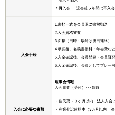
＊再入会･･･退会後５年間は再入
1.書類一式を会員課に書留郵送
2.入会資格審査
3.面接（日時・場所は後日連絡）
4.承認後、名義書換料・年会費な
入会手続
5.入金確認後、会員登録・会員証
6.入金確認後、会員としてプレー
理事会情報
入会審査（受付）･･･随時
・住民票（３ヶ月以内 法人入会
入会に必要な書類
・商業登記簿謄本（3ヵ月以内 法