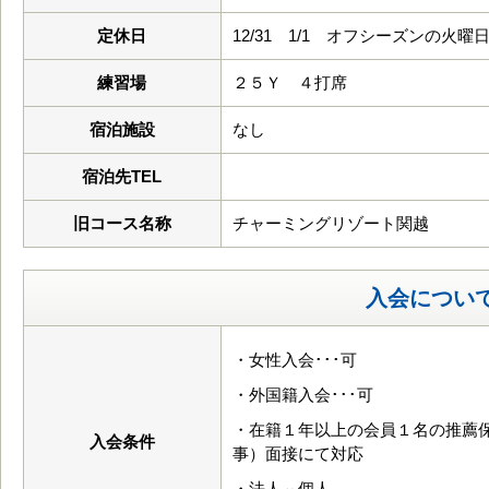
定休日
12/31 1/1 オフシーズンの火曜
練習場
２５Ｙ ４打席
宿泊施設
なし
宿泊先TEL
旧コース名称
チャーミングリゾート関越
入会につい
・女性入会･･･可
・外国籍入会･･･可
・在籍１年以上の会員１名の推薦
入会条件
事）面接にて対応
・法人⇔個人