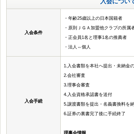
入会につい
・年齢25歳以上の日本国籍者
・原則ＪＧＡ加盟他クラブの所属
入会条件
・正会員1名と理事1名の推薦者
・法人⇔個人
1.入会書類を本社へ提出・未納金
2.会社審査
3.理事会審査
4.入会資格承認書を送付
入会手続
5.譲渡書類を提出・名義書換料を
6.証券の裏書完了後に手続終了
理事会情報