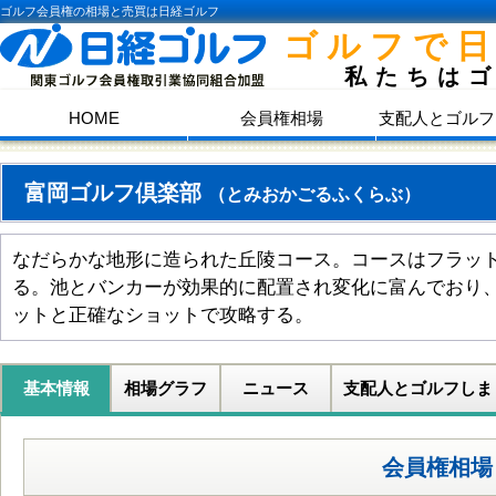
ゴルフ会員権の相場と売買は日経ゴルフ
ゴルフで
私たちは
HOME
会員権相場
支配人とゴルフ
富岡ゴルフ倶楽部
（とみおかごるふくらぶ）
なだらかな地形に造られた丘陵コース。コースはフラッ
る。池とバンカーが効果的に配置され変化に富んでおり
ットと正確なショットで攻略する。
基本情報
相場グラフ
ニュース
支配人とゴルフしま
会員権相場