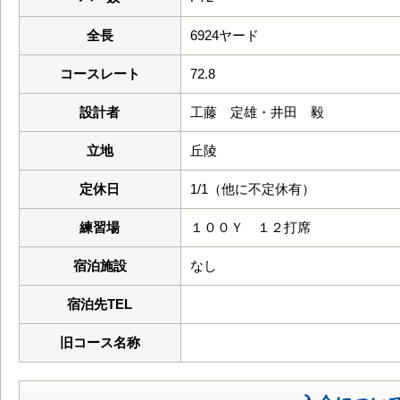
全長
6924ヤード
コースレート
72.8
設計者
工藤 定雄・井田 毅
立地
丘陵
定休日
1/1（他に不定休有）
練習場
１００Ｙ １２打席
宿泊施設
なし
宿泊先TEL
旧コース名称