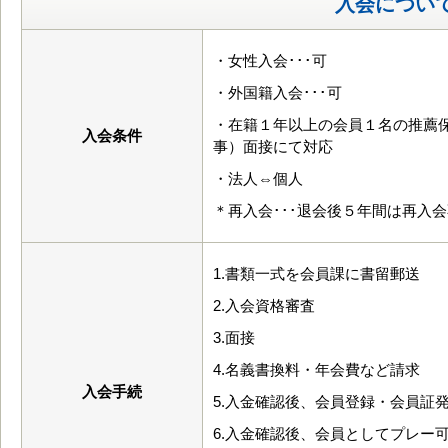
入会につい
・女性入会･･･可
・外国籍入会･･･可
・在籍１年以上の会員１名の推薦
入会条件
事）面接にて対応
・法人⇔個人
＊再入会･･･退会後５年間は再入
1.書類一式を会員課に書留郵送
2.入会資格審査
3.面接
4.名義書換料・年会費など請求
入会手続
5.入金確認後、会員登録・会員証
6.入金確認後、会員としてプレー