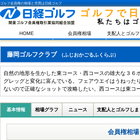
ゴルフ会員権の相場と売買は日経ゴルフ
ゴルフで
私たちは
HOME
会員権相場
支配人とゴルフ
藤岡ゴルフクラブ
（ふじおかごるふくらぶ）
自然の地形を生かした東コース・西コースの雄大な３６
グレッグと変化に富んでいる。フェアウエイはうねった
ないので正確なショットで攻略したい。西コースは東コ
基本情報
相場グラフ
ニュース
支配人とゴルフしま
会員権相場