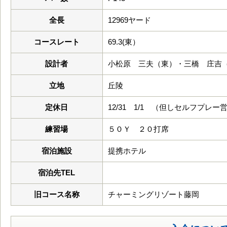
全長
12969ヤード
コースレート
69.3(東）
設計者
小松原 三夫（東）・三橋 庄吉
立地
丘陵
定休日
12/31 1/1 （但しセルフプレー
練習場
５０Ｙ ２０打席
宿泊施設
提携ホテル
宿泊先TEL
旧コース名称
チャーミングリゾート藤岡