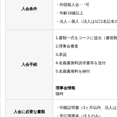
・外国籍入会･･･可
入会条件
・年齢18歳以上
・法人⇔個人（法人は1口1名記名
1.書類一式をコースに提出（書留
2.理事会審査
3.承認
4.名義書換料請求書等を送付
入会手続
5.名義書換料を納付
理事会情報
随時
・印鑑証明書（3ヶ月以内 法人は
入会に必要な書類
・登記簿謄本（法人のみ）