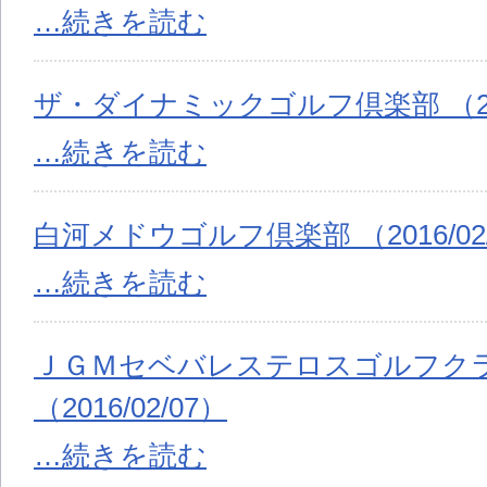
…続きを読む
ザ・ダイナミックゴルフ倶楽部 （2016
…続きを読む
白河メドウゴルフ倶楽部 （2016/02
…続きを読む
ＪＧＭセベバレステロスゴルフク
（2016/02/07）
…続きを読む