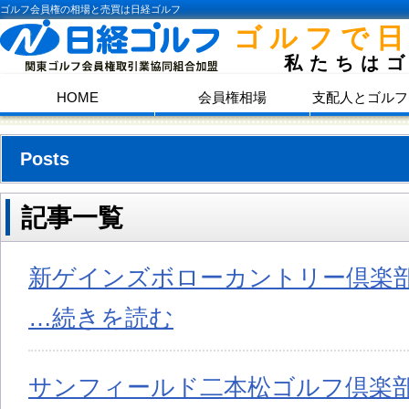
ゴルフ会員権の相場と売買は日経ゴルフ
ゴルフで
私たちは
HOME
会員権相場
支配人とゴルフ
Posts
記事一覧
新ゲインズボローカントリー倶楽部 （2
…続きを読む
サンフィールド二本松ゴルフ倶楽部 （2