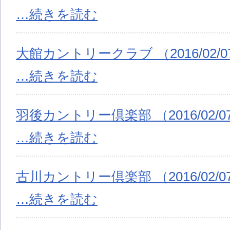
…続きを読む
大館カントリークラブ （2016/02/0
…続きを読む
羽後カントリー倶楽部 （2016/02/0
…続きを読む
古川カントリー倶楽部 （2016/02/0
…続きを読む