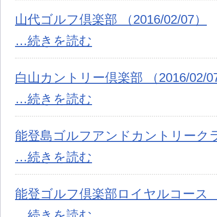
山代ゴルフ倶楽部 （2016/02/07）
…続きを読む
白山カントリー倶楽部 （2016/02/0
…続きを読む
能登島ゴルフアンドカントリークラブ （
…続きを読む
能登ゴルフ倶楽部ロイヤルコース （20
…続きを読む