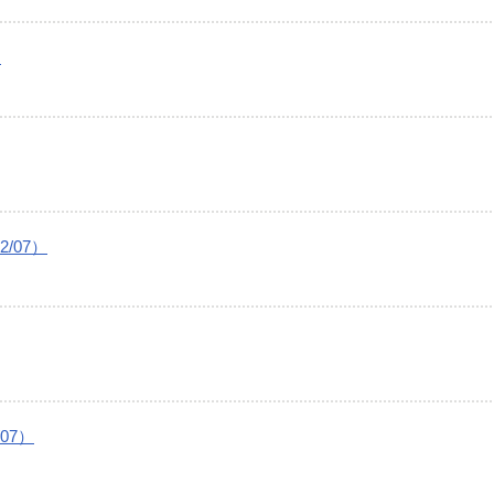
）
2/07）
07）