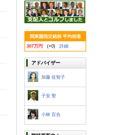
関東圏指定銘柄 平均相場
307万円
(+0)
詳細
アドバイザー
加藤 佐智子
子安 聖
小林 百合