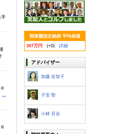
生手
関東圏指定銘柄 平均相場
307万円
(+0)
詳細
構
け
アドバイザー
加藤 佐智子
(Ｒ
た
…
子安 聖
小林 百合
(Ｒ
た
…