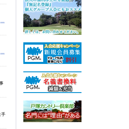
。
…
。
…
事
生手