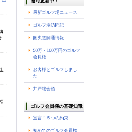
随時更新中！
最新ゴルフ場ニュース
ゴルフ場訪問記
構
圏央道開通情報
け
50万・100万円のゴルフ
会員権
お客様とゴルフしまし
生
た
井戸端会議
福
ゴルフ会員権の基礎知識
宣言！５つの約束
初めてのゴルフ会員権