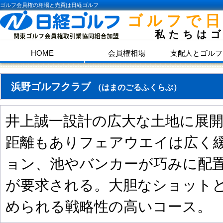
ゴルフ会員権の相場と売買は日経ゴルフ
ゴルフで
私たちは
HOME
会員権相場
支配人とゴルフ
浜野ゴルフクラブ
（はまのごるふくらぶ）
井上誠一設計の広大な土地に展
距離もありフェアウエイは広く
ョン、池やバンカーが巧みに配
が要求される。大胆なショット
められる戦略性の高いコース。