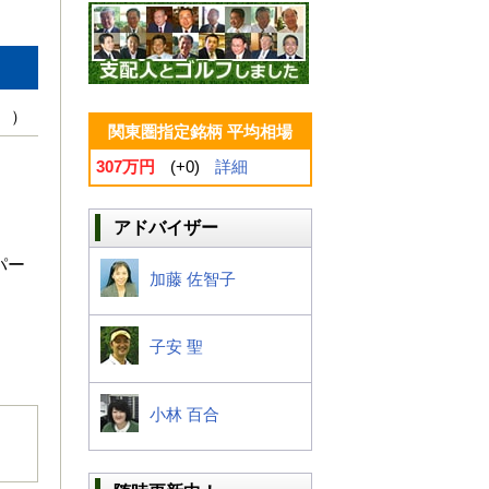
 ）
関東圏指定銘柄 平均相場
307万円
(+0)
詳細
アドバイザー
パー
加藤 佐智子
子安 聖
小林 百合