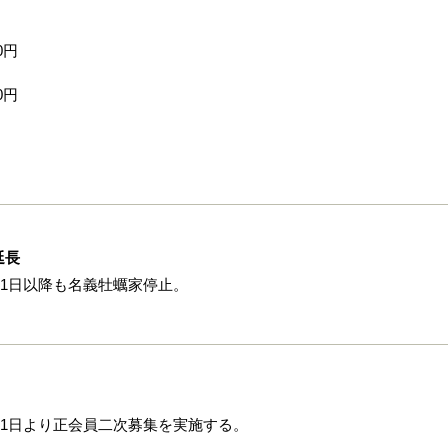
0円
0円
延長
月1日以降も名義牡蠣家停止。
月1日より正会員二次募集を実施する。