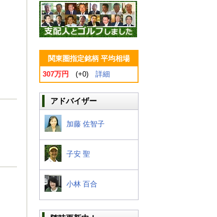
関東圏指定銘柄 平均相場
307万円
(+0)
詳細
アドバイザー
加藤 佐智子
子安 聖
小林 百合