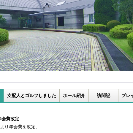
支配人とゴルフしました
ホール紹介
訪問記
プレ
年会費改定
月より年会費を改定。