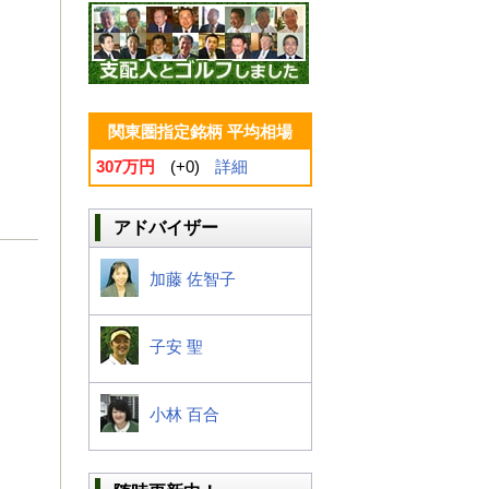
関東圏指定銘柄 平均相場
307万円
(+0)
詳細
アドバイザー
加藤 佐智子
子安 聖
小林 百合