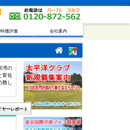
！
時価評価
会社案内
河湾の
と変化
め難し
イヤーレポート