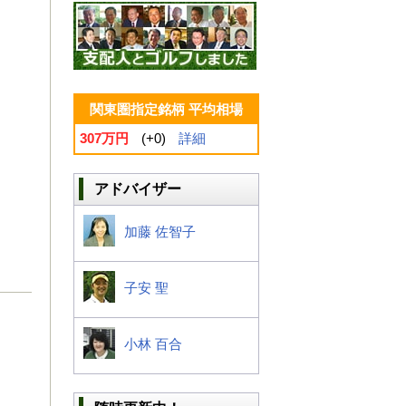
関東圏指定銘柄 平均相場
307万円
(+0)
詳細
アドバイザー
加藤 佐智子
子安 聖
小林 百合