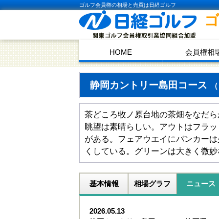
ゴルフ会員権の相場と売買は日経ゴルフ
HOME
会員権相
静岡カントリー島田コース
（
茶どころ牧ノ原台地の茶畑をなだら
眺望は素晴らしい。アウトはフラッ
がある。フェアウエイにバンカーは
くしている。グリーンは大きく微妙
基本情報
相場グラフ
ニュース
2026.05.13