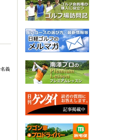
で名義
。