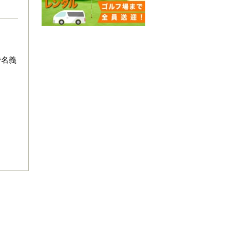
で名義
。