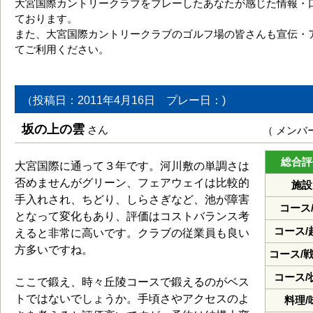
大宮国際カントリークラブをプレーしたあなたが感じた情報・
ております。
また、大宮国際カントリークラブのゴルフ場の皆さんも宣伝・
てご利用ください。
（投稿日：2011年4月16日 プレー日：)
坂の上の雲
さん
（ メンバ
総合評
大宮国際に通って３年です。河川敷の単調さは
否めませんがグリーン、フェアウェイは比較的
施設
手入れされ、ちどり、しらさぎなど、池が障害
コース
となって変化もあり、評価はコストバランス考
コース/
えると非常に高いです。クラブの従業員も良い
方多いですね。
コース/
コース/
ここで鍛え、時々丘陵コースで鍛えるのがベス
トではないでしょうか。手頃さやアクセスのよ
料理/