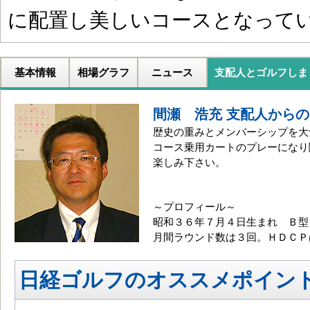
に配置し美しいコースとなって
基本情報
相場グラフ
ニュース
支配人とゴルフしま
間瀬 浩充 支配人から
歴史の重みとメンバーシップを大
コース乗用カートのプレーになり
楽しみ下さい。
～プロフィール～
昭和３６年７月４日生まれ Ｂ型
月間ラウンド数は３回。ＨＤＣＰ
日経ゴルフのオススメポイン