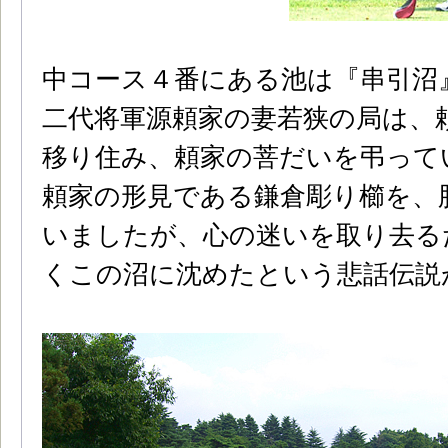
中コース４番にある池は『串引沼
二代将軍源頼家の妻若狭の局は、
移り住み、頼家の菩だいを弔って
頼家の形見である鎌倉彫り櫛を、
いましたが、心の迷いを取り去る
くこの沼に沈めたという悲話伝説