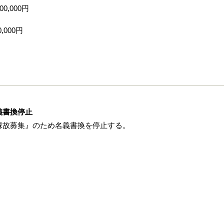
0,000円
,000円
義書換停止
縁故募集』のため名義書換を停止する。