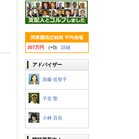
関東圏指定銘柄 平均相場
307万円
(+0)
詳細
アドバイザー
加藤 佐智子
子安 聖
小林 百合