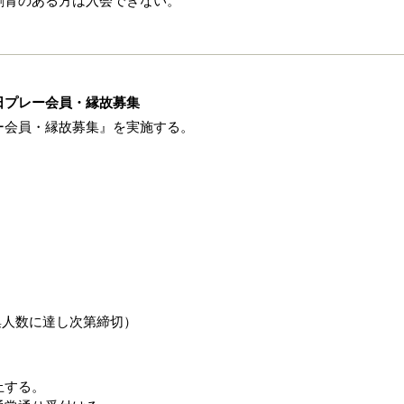
刺青のある方は入会できない。
日プレー会員・縁故募集
ー会員・縁故募集』を実施する。
（募集人数に達し次第締切）
止する。