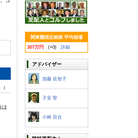
る。コ
関東圏指定銘柄 平均相場
307万円
(+0)
詳細
アドバイザー
加藤 佐智子
 ）
子安 聖
点は
小林 百合