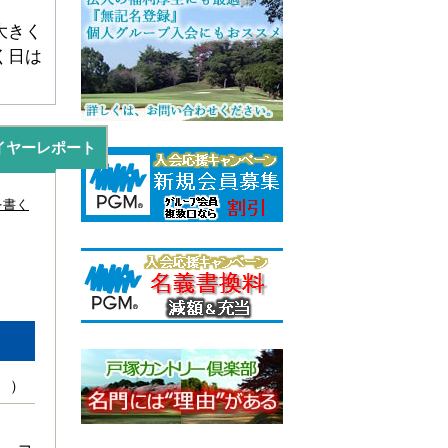
大きく
く日は
イヤーレポート
 ）