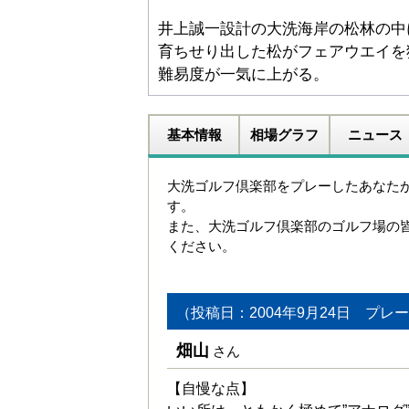
井上誠一設計の大洗海岸の松林の中
育ちせり出した松がフェアウエイを
難易度が一気に上がる。
基本情報
相場グラフ
ニュース
大洗ゴルフ倶楽部をプレーしたあなた
す。
また、大洗ゴルフ倶楽部のゴルフ場の
ください。
（投稿日：2004年9月24日 プレー
畑山
さん
【自慢な点】