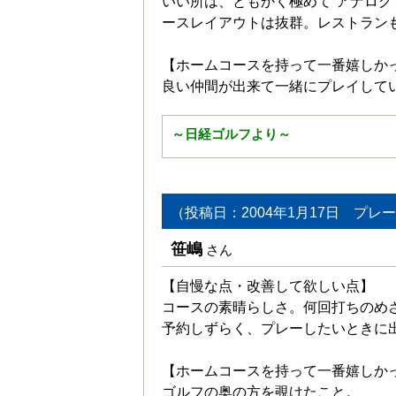
いい所は、ともかく極めて”アナログ
ースレイアウトは抜群。レストラン
【ホームコースを持って一番嬉しか
良い仲間が出来て一緒にプレイして
～日経ゴルフより～
（投稿日：2004年1月17日 プレー
笹嶋
さん
【自慢な点・改善して欲しい点】
コースの素晴らしさ。何回打ちのめ
予約しずらく、プレーしたいときに
【ホームコースを持って一番嬉しか
ゴルフの奥の方を覗けたこと。