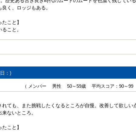
”。歴史ある古き良き時代のムードのムードを色濃く残してい
も良く、ロッジもある。
ったこと】
いること。
日：)
（ メンバー 男性 50～59歳 平均スコア：90～99
されても、また挑戦したくなるところが自慢。改善して欲しい
出来ないところ。
ったこと】