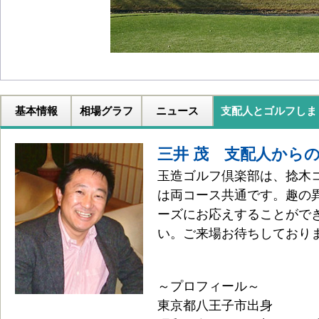
基本情報
相場グラフ
ニュース
支配人とゴルフしま
三井 茂 支配人から
玉造ゴルフ倶楽部は、捻木
は両コース共通です。趣の
ーズにお応えすることがで
い。ご来場お待ちしており
～プロフィール～
東京都八王子市出身