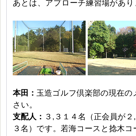
あとは、アプローチ練習場があり
本田：
玉造ゴルフ倶楽部の現在の
さい。
支配人：
３,３１４名（正会員が２
３名）です。若海コースと捻木コ