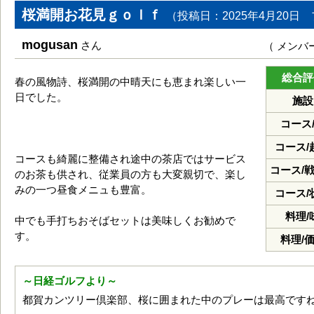
桜満開お花見ｇｏｌｆ
（投稿日：2025年4月20日 
mogusan
さん
（ メンバ
総合評
春の風物詩、桜満開の中晴天にも恵まれ楽しい一
日でした。
施設
コース
コース/
コースも綺麗に整備され途中の茶店ではサービス
コース/
のお茶も供され、従業員の方も大変親切で、楽し
みの一つ昼食メニュも豊富。
コース/
料理/
中でも手打ちおそばセットは美味しくお勧めで
す。
料理/
～日経ゴルフより～
都賀カンツリー倶楽部、桜に囲まれた中のプレーは最高です