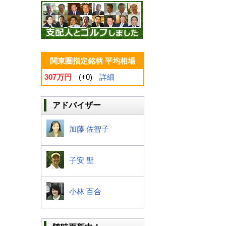
関東圏指定銘柄 平均相場
307万円
(+0)
詳細
アドバイザー
加藤 佐智子
子安 聖
小林 百合