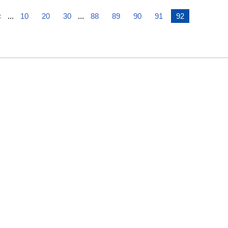
«
...
10
20
30
...
88
89
90
91
92