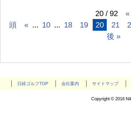
20 / 92
«
頭
«
...
10
...
18
19
20
21
後 »
日経ゴルフTOP
会社案内
サイトマップ
Copyright © 2016 Nik