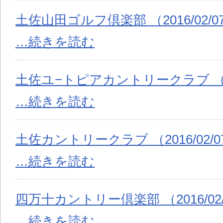
土佐山田ゴルフ倶楽部 （2016/02/0
…続きを読む
土佐ユ−トピアカントリークラブ （201
…続きを読む
土佐カントリークラブ （2016/02/0
…続きを読む
四万十カントリー倶楽部 （2016/02/
…続きを読む