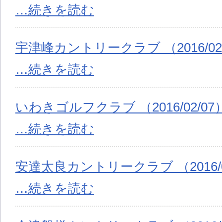
…続きを読む
宇津峰カントリークラブ （2016/02
…続きを読む
いわきゴルフクラブ （2016/02/07
…続きを読む
安達太良カントリークラブ （2016/0
…続きを読む