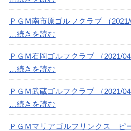
ＰＧＭ南市原ゴルフクラブ （2021/0
…続きを読む
ＰＧＭ石岡ゴルフクラブ （2021/04
…続きを読む
ＰＧＭ武蔵ゴルフクラブ （2021/04
…続きを読む
ＰＧＭマリアゴルフリンクス ピ