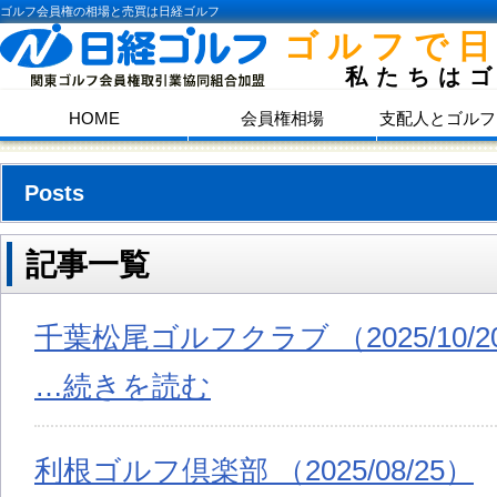
ゴルフ会員権の相場と売買は日経ゴルフ
ゴルフで
私たちは
HOME
会員権相場
支配人とゴルフ
Posts
記事一覧
千葉松尾ゴルフクラブ （2025/10/2
…続きを読む
利根ゴルフ倶楽部 （2025/08/25）