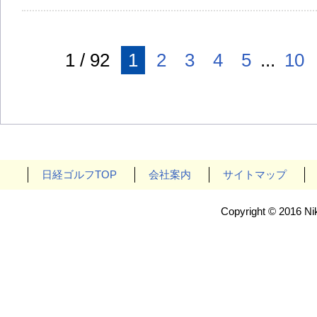
1 / 92
1
2
3
4
5
...
10
日経ゴルフTOP
会社案内
サイトマップ
Copyright © 2016 Nik