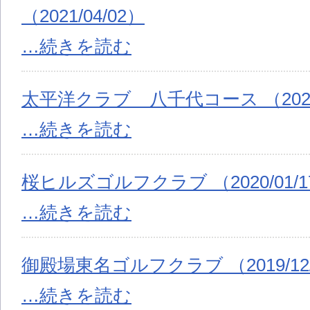
（2021/04/02）
…続きを読む
太平洋クラブ 八千代コース （2020/
…続きを読む
桜ヒルズゴルフクラブ （2020/01/1
…続きを読む
御殿場東名ゴルフクラブ （2019/12
…続きを読む