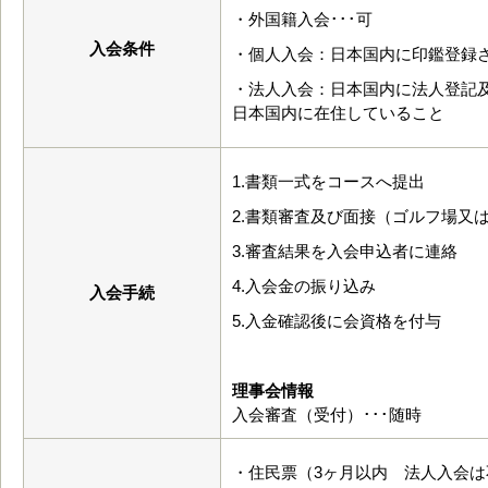
・外国籍入会･･･可
入会条件
・個人入会：日本国内に印鑑登録さ
・法人入会：日本国内に法人登記及
日本国内に在住していること
1.書類一式をコースへ提出
2.書類審査及び面接（ゴルフ場又
3.審査結果を入会申込者に連絡
4.入会金の振り込み
入会手続
5.入金確認後に会資格を付与
理事会情報
入会審査（受付）･･･随時
・住民票（3ヶ月以内 法人入会は