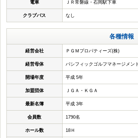
電車
ＪＲ常磐線・石岡駅下車
クラブバス
なし
各種情報
経営会社
ＰＧＭプロパティーズ(株)
経営母体
パシフィックゴルフマネージメント
開場年度
平成 5年
加盟団体
ＪＧＡ・ＫＧＡ
最新名簿
平成 3年
会員数
1790名
ホール数
18Ｈ