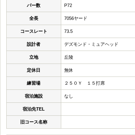
パー数
P72
全長
7056ヤード
コースレート
73.5
設計者
デズモンド・ミュアヘッド
立地
丘陵
定休日
無休
練習場
２５０Ｙ １５打席
宿泊施設
なし
宿泊先TEL
旧コース名称