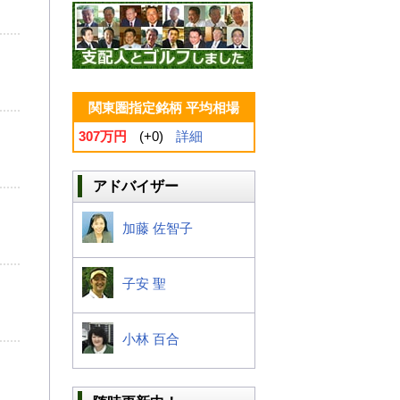
関東圏指定銘柄 平均相場
307万円
(+0)
詳細
アドバイザー
加藤 佐智子
子安 聖
小林 百合