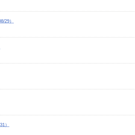
/29）
）
31）