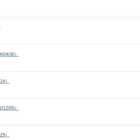
）
04/30）
14）
12/05）
29）