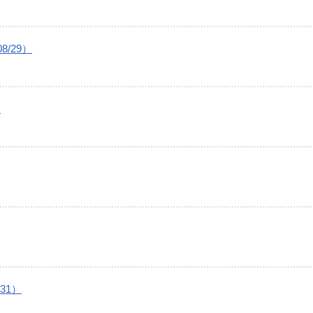
/29）
）
31）