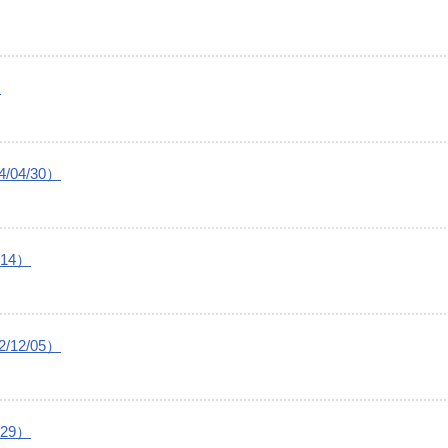
）
04/30）
14）
12/05）
29）