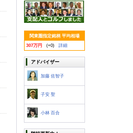
関東圏指定銘柄 平均相場
307万円
(+0)
詳細
アドバイザー
加藤 佐智子
子安 聖
小林 百合