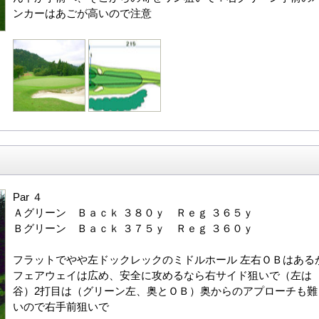
ンカーはあごが高いので注意
Par ４
Ａグリーン Ｂａｃｋ ３８０ｙ Ｒｅｇ ３６５ｙ
Ｂグリーン Ｂａｃｋ ３７５ｙ Ｒｅｇ ３６０ｙ
フラットでやや左ドックレックのミドルホール 左右ＯＢはある
フェアウェイは広め、安全に攻めるなら右サイド狙いで（左は
谷）2打目は（グリーン左、奥とＯＢ）奥からのアプローチも難
いので右手前狙いで