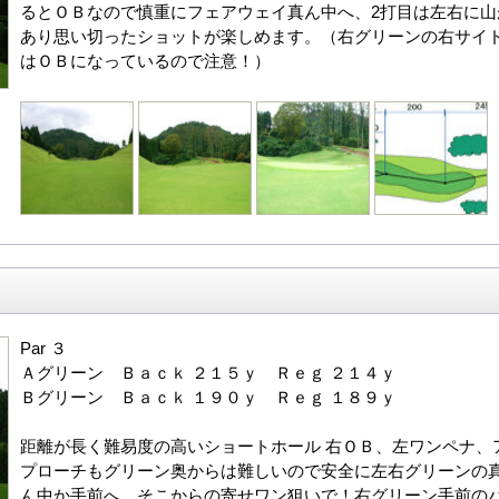
るとＯＢなので慎重にフェアウェイ真ん中へ、2打目は左右に山
あり思い切ったショットが楽しめます。（右グリーンの右サイ
はＯＢになっているので注意！）
Par ３
Ａグリーン Ｂａｃｋ ２１５ｙ Ｒｅｇ ２１４ｙ
Ｂグリーン Ｂａｃｋ １９０ｙ Ｒｅｇ １８９ｙ
距離が長く難易度の高いショートホール 右ＯＢ、左ワンペナ、
プローチもグリーン奥からは難しいので安全に左右グリーンの
ん中か手前へ、そこからの寄せワン狙いで！右グリーン手前の