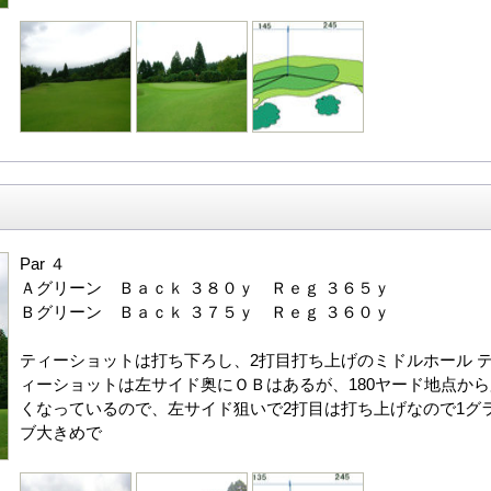
Par ４
Ａグリーン Ｂａｃｋ ３８０ｙ Ｒｅｇ ３６５ｙ
Ｂグリーン Ｂａｃｋ ３７５ｙ Ｒｅｇ ３６０ｙ
ティーショットは打ち下ろし、2打目打ち上げのミドルホール 
ィーショットは左サイド奥にＯＢはあるが、180ヤード地点から
くなっているので、左サイド狙いで2打目は打ち上げなので1グ
ブ大きめで