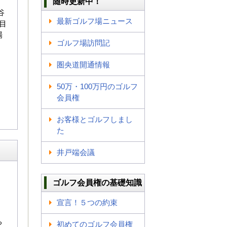
随時更新中！
谷
最新ゴルフ場ニュース
目
場
ゴルフ場訪問記
圏央道開通情報
50万・100万円のゴルフ
会員権
お客様とゴルフしまし
た
井戸端会議
ゴルフ会員権の基礎知識
宣言！５つの約束
ち
初めてのゴルフ会員権