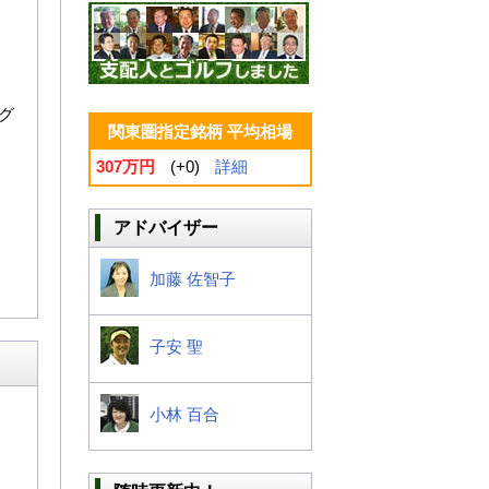
グ
関東圏指定銘柄 平均相場
307万円
(+0)
詳細
アドバイザー
加藤 佐智子
子安 聖
小林 百合