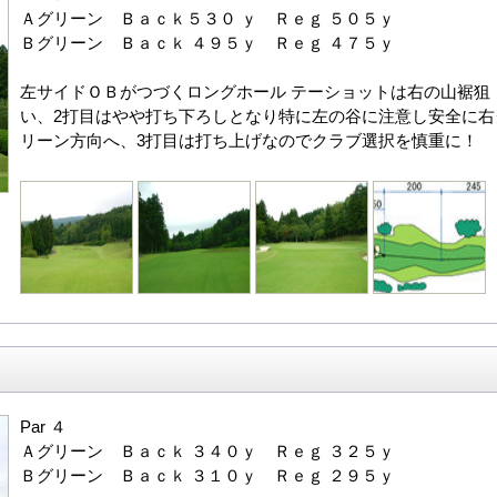
Ａグリーン Ｂａｃｋ５３０ ｙ Ｒｅｇ ５０５ｙ
Ｂグリーン Ｂａｃｋ ４９５ｙ Ｒｅｇ ４７５ｙ
左サイドＯＢがつづくロングホール テーショットは右の山裾狙
い、2打目はやや打ち下ろしとなり特に左の谷に注意し安全に右
リーン方向へ、3打目は打ち上げなのでクラブ選択を慎重に！
Par ４
Ａグリーン Ｂａｃｋ ３４０ｙ Ｒｅｇ ３２５ｙ
Ｂグリーン Ｂａｃｋ ３１０ｙ Ｒｅｇ ２９５ｙ