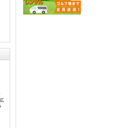
テ
広
ラ