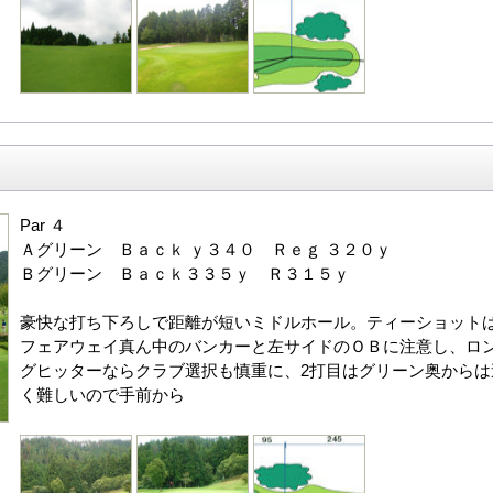
Par ４
Ａグリーン Ｂａｃｋ ｙ３４０ Ｒｅｇ ３２０ｙ
Ｂグリーン Ｂａｃｋ３３５ｙ Ｒ３１５ｙ
豪快な打ち下ろしで距離が短いミドルホール。ティーショット
フェアウェイ真ん中のバンカーと左サイドのＯＢに注意し、ロ
グヒッターならクラブ選択も慎重に、2打目はグリーン奥からは
く難しいので手前から