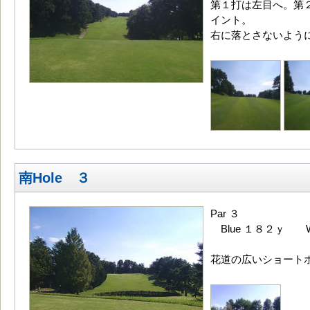
第１打は左目へ。第
イント。
右に落とさないよう
南Hole ３
Par ３
Blue １８２ｙ W
花道の広いショート