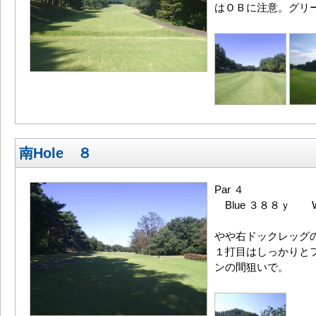
はＯＢに注意。グリ
南Hole ８
Par ４
Blue ３８８ｙ W
やや右ドックレッグ
１打目はしっかりと
ンの間狙いで。