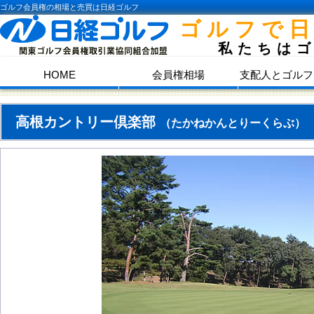
ゴルフ会員権の相場と売買は日経ゴルフ
ゴルフで
私たちは
HOME
会員権相場
支配人とゴルフ
高根カントリー倶楽部
（たかねかんとりーくらぶ）