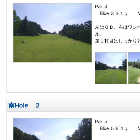
Par ４
Blue ３３１ｙ Wh
左はＯＢ、右はワン
ル。
第１打目はしっかり
南Hole ２
Par ５
Blue ５６４ｙ Wh