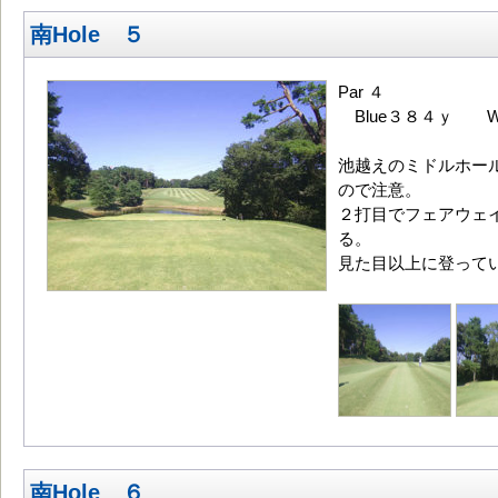
南Hole ５
Par ４
Blue３８４ｙ Wh
池越えのミドルホー
ので注意。
２打目でフェアウェ
る。
見た目以上に登って
南Hole ６