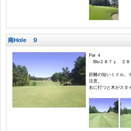
南Hole ９
Par ４
Blu２８７ｙ ２８
距離の短いミドル。
注意。
右に打つと木がスタ