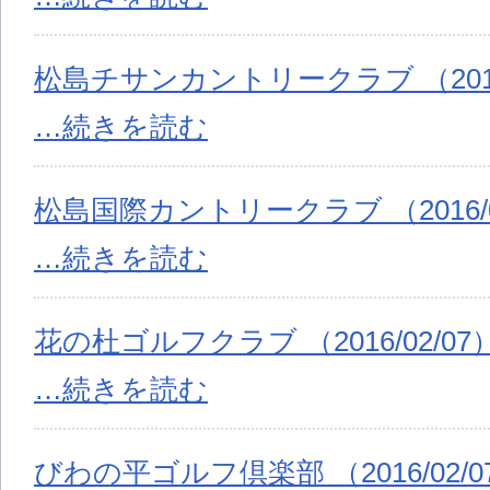
松島チサンカントリークラブ （2016/
…続きを読む
松島国際カントリークラブ （2016/0
…続きを読む
花の杜ゴルフクラブ （2016/02/07
…続きを読む
びわの平ゴルフ倶楽部 （2016/02/0