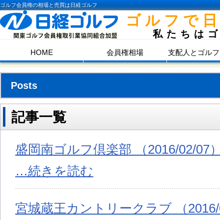
ゴルフ会員権の相場と売買は日経ゴルフ
ゴルフで
私たちは
HOME
会員権相場
支配人とゴルフ
Posts
記事一覧
盛岡南ゴルフ倶楽部 （2016/02/07
…続きを読む
宮城蔵王カントリークラブ （2016/0