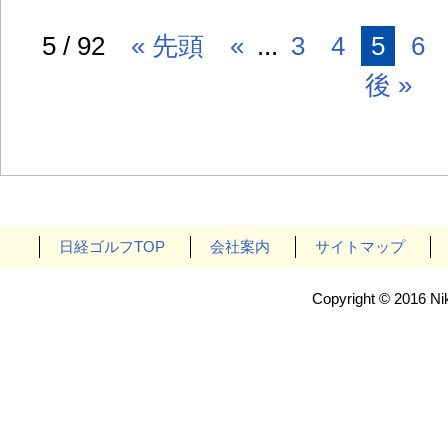
5 / 92
« 先頭
«
...
3
4
5
6
後 »
日経ゴルフTOP
会社案内
サイトマップ
Copyright © 2016 Nik