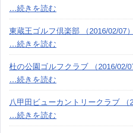
…続きを読む
東蔵王ゴルフ倶楽部 （2016/02/07
…続きを読む
杜の公園ゴルフクラブ （2016/02/0
…続きを読む
八甲田ビューカントリークラブ （2016
…続きを読む