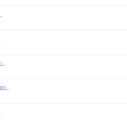
）
）
7）
07）
）