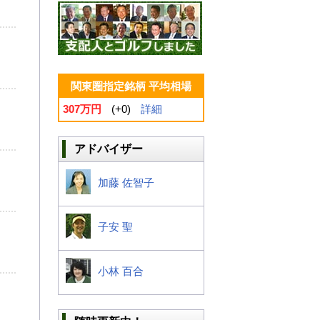
関東圏指定銘柄 平均相場
307万円
(+0)
詳細
アドバイザー
加藤 佐智子
子安 聖
小林 百合