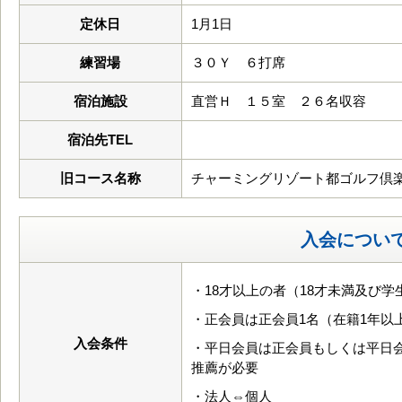
定休日
1月1日
練習場
３０Ｙ ６打席
宿泊施設
直営Ｈ １５室 ２６名収容
宿泊先TEL
旧コース名称
チャーミングリゾート都ゴルフ倶
入会につい
・18才以上の者（18才未満及び
・正会員は正会員1名（在籍1年以
入会条件
・平日会員は正会員もしくは平日会
推薦が必要
・法人⇔個人