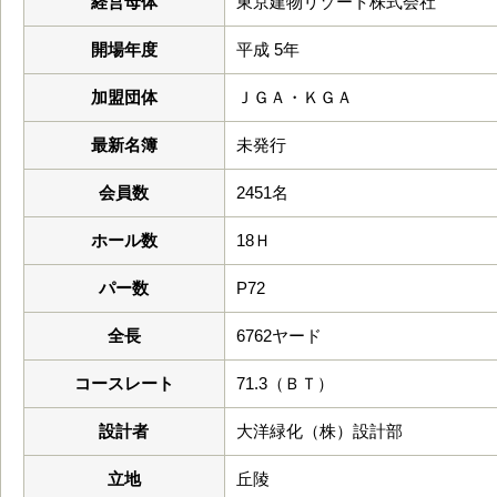
経営母体
東京建物リゾート株式会社
開場年度
平成 5年
加盟団体
ＪＧＡ・ＫＧＡ
最新名簿
未発行
会員数
2451名
ホール数
18Ｈ
パー数
P72
全長
6762ヤード
コースレート
71.3（ＢＴ）
設計者
大洋緑化（株）設計部
立地
丘陵