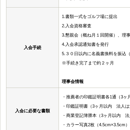
1.書類一式をゴルフ場に提出
2.入会資格審査
3.懇親会（概ね月１回開催）、理
4.入会承認通知書を発行
入会手続
5.３０日以内に名義書換料を振込
※手続き完了まで約２ヶ月
理事会情報
・推薦者の印鑑証明書各1通（3ヶ
・印鑑証明書（3ヶ月以内 法人
入会に必要な書類
・商業登記簿謄本（3ヶ月以内 法
・カラー写真2枚（4.5cm×3.5cm）