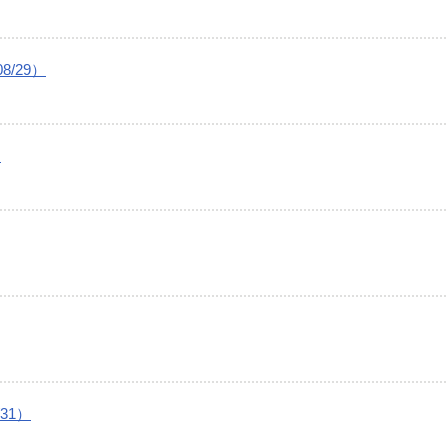
/29）
）
31）