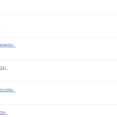
）
04/30）
14）
12/05）
29）