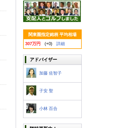
関東圏指定銘柄 平均相場
307万円
(+0)
詳細
アドバイザー
加藤 佐智子
子安 聖
小林 百合