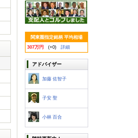
関東圏指定銘柄 平均相場
307万円
(+0)
詳細
アドバイザー
加藤 佐智子
子安 聖
小林 百合