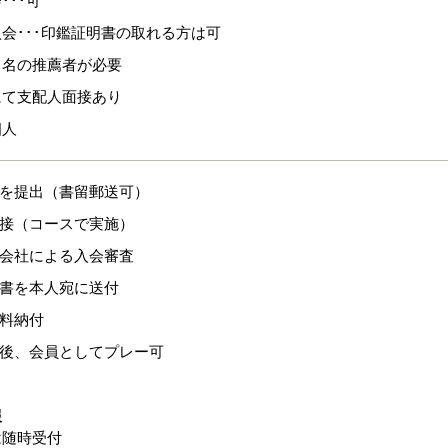
･･･可
会･･･印鑑証明書の取れる方は可
１名の推薦者が必要
にて支配人面接あり
個人
式を提出（書留郵送可）
面接（コースで実施）
と会社による入会審査
知書を本人宛に送付
換料納付
認後、会員としてプレー可
報
は随時受付