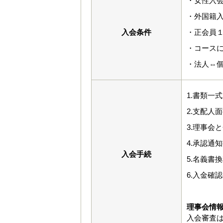
・女性入会
・外国籍入
入会条件
・正会員
・コース
・法人⇔
1.書類一
2.支配人
3.理事会
4.承認通
入会手続
5.名義書
6.入金確
理事会情
入会審査