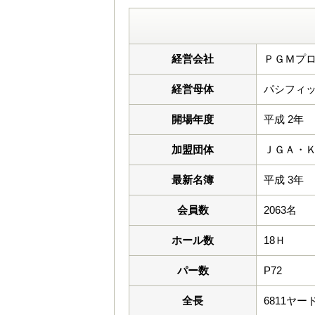
経営会社
ＰＧＭプロ
経営母体
パシフィッ
開場年度
平成 2年
加盟団体
ＪＧＡ・Ｋ
最新名簿
平成 3年
会員数
2063名
ホール数
18Ｈ
パー数
P72
全長
6811ヤー