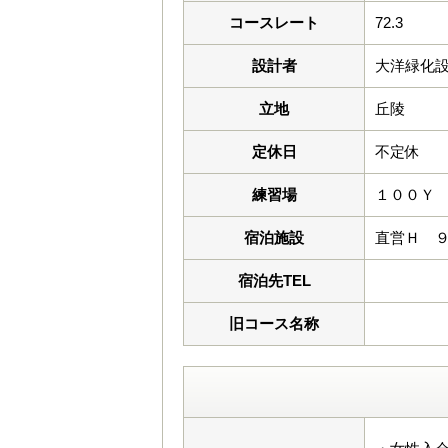
コースレート
72.3
設計者
大洋緑化
立地
丘陵
定休日
不定休
練習場
１００Ｙ
宿泊施設
直営Ｈ 
宿泊先TEL
旧コース名称