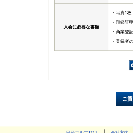
・写真1枚（
・印鑑証
入会に必要な書類
・商業登
・登録者
日経ゴルフTOP
会社案内