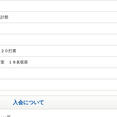
設計部
 ２０打席
９室 １８名収容
入会について