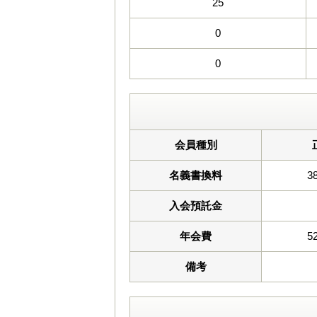
25
0
0
会員種別
名義書換料
3
入会預託金
年会費
5
備考