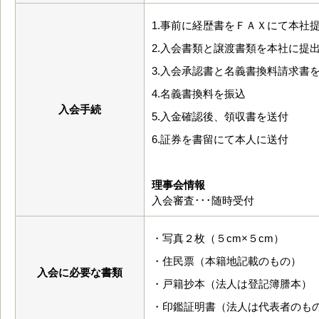
1.事前に経歴書をＦＡＸにて本社
2.入会書類と譲渡書類を本社に提
3.入会承認書と名義書換料請求書
4.名義書換料を振込
入会手続
5.入金確認後、領収書を送付
6.証券を書留にて本人に送付
理事会情報
入会審査･･･随時受付
・写真２枚（５cm×５cm）
・住民票（本籍地記載のもの）
入会に必要な書類
・戸籍抄本（法人は登記簿謄本）
・印鑑証明書（法人は代表者のも