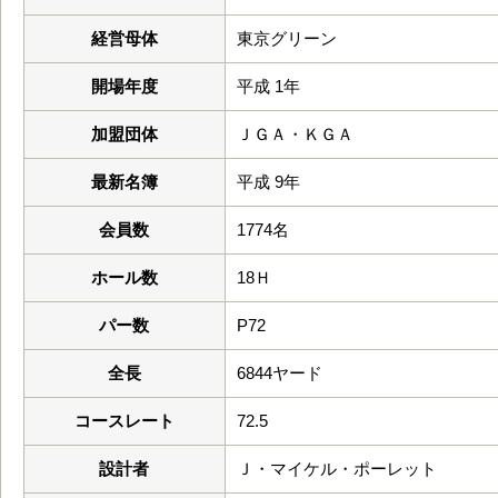
経営母体
東京グリーン
開場年度
平成 1年
加盟団体
ＪＧＡ・ＫＧＡ
最新名簿
平成 9年
会員数
1774名
ホール数
18Ｈ
パー数
P72
全長
6844ヤード
コースレート
72.5
設計者
Ｊ・マイケル・ポーレット