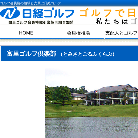
ゴルフ会員権の相場と売買は日経ゴルフ
ゴルフで
私たちは
HOME
会員権相場
支配人とゴルフ
富里ゴルフ倶楽部
（とみさとごるふくらぶ）