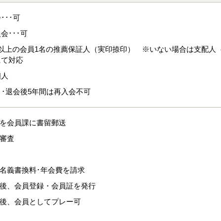
･･･可
会･･･可
年以上の会員1名の推薦保証人（実印捺印） ※いない場合は支配人
にて対応
個人
･･退会後5年間は再入会不可
式を会員課に書留郵送
格審査
、名義書換料･年会費を請求
認後、会員登録・会員証を発行
認後、会員としてプレー可