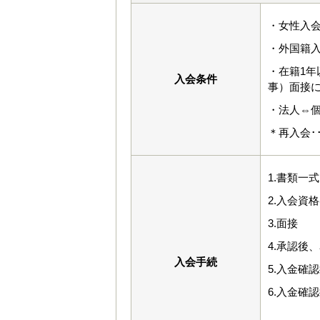
・女性入会
・外国籍入
・在籍1
入会条件
事）面接
・法人⇔
＊再入会･
1.書類一
2.入会資
3.面接
4.承認後
入会手続
5.入金確
6.入金確