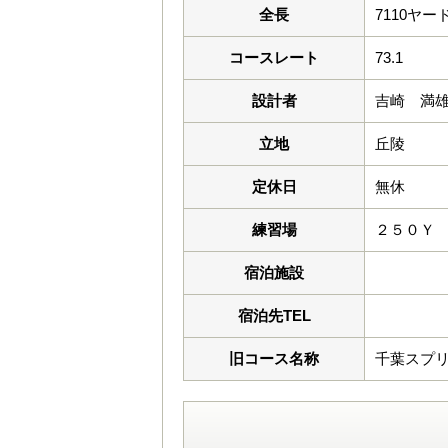
全長
7110ヤー
コースレート
73.1
設計者
吉崎 満
立地
丘陵
定休日
無休
練習場
２５０Ｙ
宿泊施設
宿泊先TEL
旧コース名称
千葉スプ