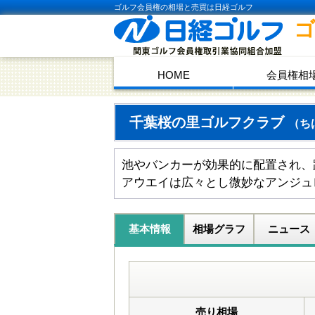
ゴルフ会員権の相場と売買は日経ゴルフ
HOME
会員権相
千葉桜の里ゴルフクラブ
（ち
池やバンカーが効果的に配置され、
アウエイは広々とし微妙なアンジュ
基本情報
相場グラフ
ニュース
売り相場