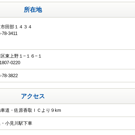
所在地
取市田部１４３４
-78-3411
る
区東上野１−１６−１
1807-0220
-78-3822
アクセス
車道・佐原香取ＩＣより９km
線・小見川駅下車