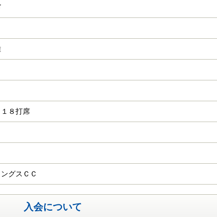
ド
雄
 １８打席
リングスＣＣ
入会について