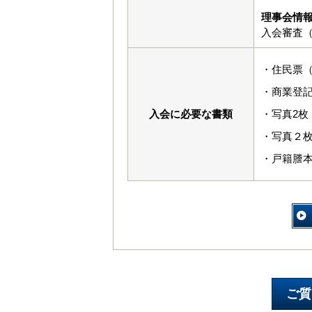
理事会情
入会審査（
・住民票
・商業登
入会に必要な書類
・写真2枚（
・写真２枚
・戸籍謄