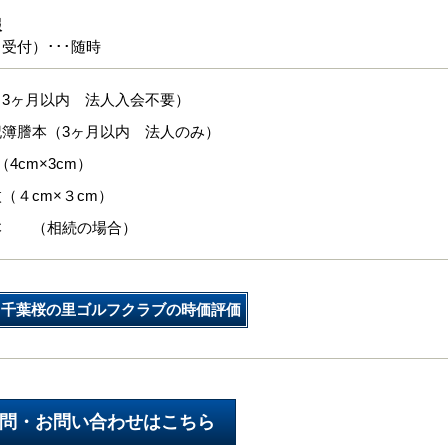
報
受付）･･･随時
（3ヶ月以内 法人入会不要）
記簿謄本（3ヶ月以内 法人のみ）
4cm×3cm）
（４cm×３cm）
本 （相続の場合）
千葉桜の里ゴルフクラブの時価評価