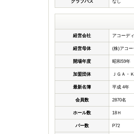
クラブバス
なし
経営会社
アコーデ
経営母体
(株)アコ
開場年度
昭和59年
加盟団体
ＪＧＡ・
最新名簿
平成 4年
会員数
2870名
ホール数
18Ｈ
パー数
P72