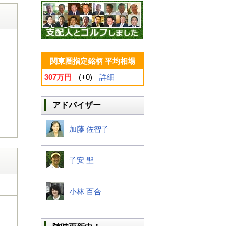
関東圏指定銘柄 平均相場
307万円
(+0)
詳細
アドバイザー
加藤 佐智子
子安 聖
小林 百合