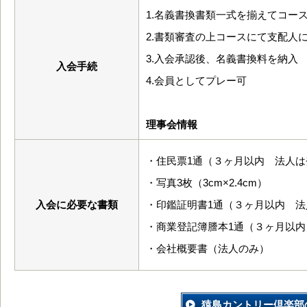
1.名義書換書類一式を揃えてコー
2.書類審査の上コースにて支配人
3.入会承認後、名義書換料を納入
入会手続
4.会員としてプレー可
理事会情報
・住民票1通（３ヶ月以内 法人
・写真3枚（3cm×2.4cm）
入会に必要な書類
・印鑑証明書1通（３ヶ月以内 法
・商業登記簿謄本1通（３ヶ月以内
・会社概要書（法人のみ）
猿島カントリー倶楽部