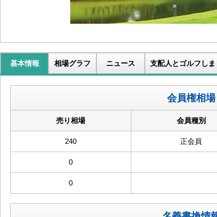
基本情報
相場グラフ
ニュース
支配人とゴルフしま
会員権相場
売り相場
会員種別
240
正会員
0
0
名義書換情