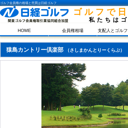
ゴルフ会員権の相場と売買は日経ゴルフ
ゴルフで
私たちは
HOME
会員権相場
支配人とゴルフ
猿島カントリー倶楽部
（さしまかんとりーくらぶ）