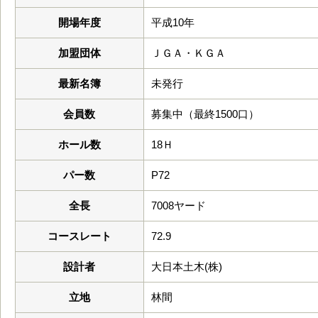
開場年度
平成10年
加盟団体
ＪＧＡ・ＫＧＡ
最新名簿
未発行
会員数
募集中（最終1500口）
ホール数
18Ｈ
パー数
P72
全長
7008ヤード
コースレート
72.9
設計者
大日本土木(株)
立地
林間