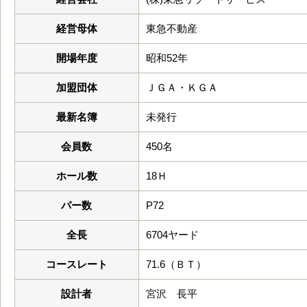
経営母体
東急不動産
開場年度
昭和52年
加盟団体
ＪＧＡ・ＫＧＡ
最新名簿
未発行
会員数
450名
ホール数
18Ｈ
パー数
P72
全長
6704ヤード
コースレート
71.6（ＢＴ）
設計者
宮沢 長平