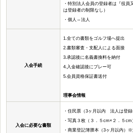
・特別法人会員の登録者は『役員
は登録者の制限なし）
・個人⇔法人
1.全ての書類をゴルフ場へ提出
2.書類審査・支配人による面接
3.承認後に名義書換料を納付
入会手続
4.入金確認後にプレー可
5.会員資格保証書送付
理事会情報
・住民票（3ヶ月以内 法人は登録
・写真３枚（３．５cm×２．５cm
入会に必要な書類
・商業登記簿謄本（3ヶ月以内）※