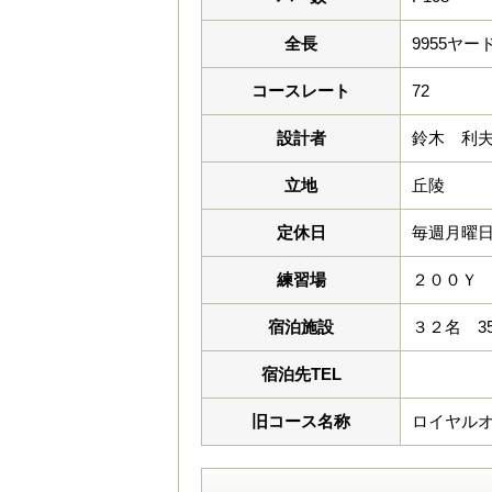
全長
9955ヤー
コースレート
72
設計者
鈴木 利
立地
丘陵
定休日
毎週月曜日 
練習場
２００Ｙ
宿泊施設
３２名 35
宿泊先TEL
旧コース名称
ロイヤル