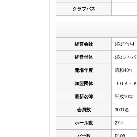
クラブバス
経営会社
(株)ﾛｲﾔﾙ
経営母体
(株)ジャ
開場年度
昭和49年
加盟団体
ＪＧＡ・
最新名簿
平成10年
会員数
3001名
ホール数
27Ｈ
パー数
P108