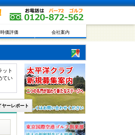
！
時価評価
会社案内
ラット
めてい
イヤーレポート