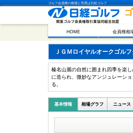
ゴルフ会員権の相場と売買は日経ゴルフ
HOME
会員権相
ＪＧＭロイヤルオークゴル
榛名山麗の自然に囲まれ四季を楽し
に造られ、微妙なアンジュレーショ
る。
基本情報
相場グラフ
ニュース