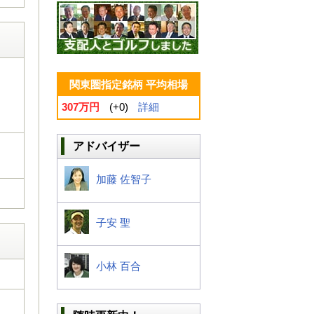
関東圏指定銘柄 平均相場
307万円
(+0)
詳細
アドバイザー
加藤 佐智子
子安 聖
小林 百合