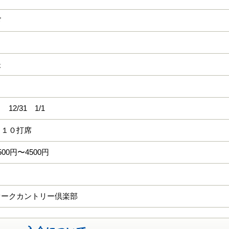
ド
夫
12/31 1/1
 １０打席
00円〜4500円
オークカントリー倶楽部