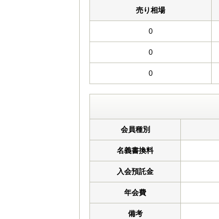
売り相場
0
0
0
会員種別
名義書換料
入会預託金
年会費
備考