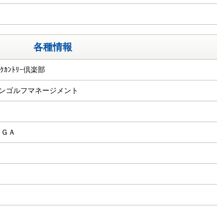
各種情報
ｵｰｸｶﾝﾄﾘｰ倶楽部
パンゴルフマネージメント
ＫＧＡ