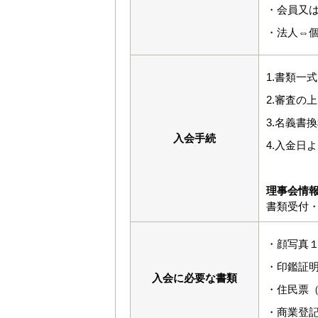
・会員又
・法人⇔
1.書類一
2.審査の
3.名義書
入会手続
4.入金日
理事会情
書類受付・
・顔写真１
・印鑑証
入会に必要な書類
・住民票
・商業登