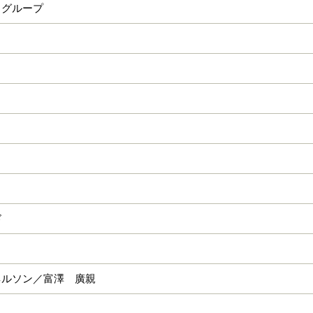
トグループ
ド
ネルソン／富澤 廣親