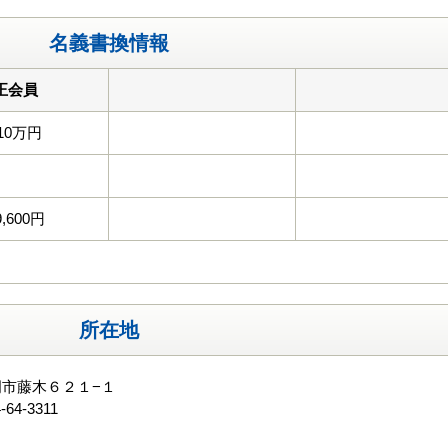
名義書換情報
正会員
10万円
9,600円
所在地
市藤木６２１−１
-64-3311
る