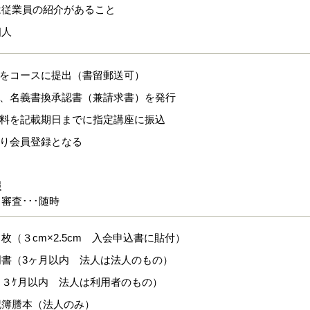
は従業員の紹介があること
個人
式をコースに提出（書留郵送可）
上、名義書換承認書（兼請求書）を発行
換料を記載期日までに指定講座に振込
より会員登録となる
報
審査･･･随時
枚（３cm×2.5cm 入会申込書に貼付）
明書（3ヶ月以内 法人は法人のもの）
（３ｹ月以内 法人は利用者のもの）
記簿謄本（法人のみ）