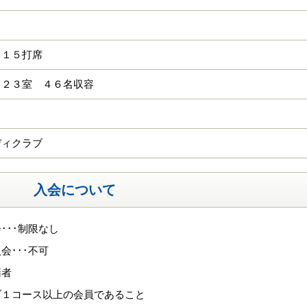
日
 １５打席
 ２３室 ４６名収容
ディクラブ
入会について
･･･制限なし
会･･･不可
籍者
ブ１コース以上の会員であること