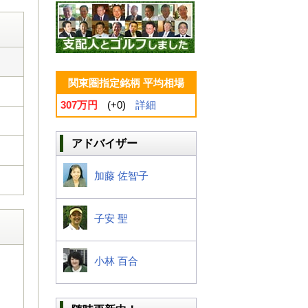
関東圏指定銘柄 平均相場
307万円
(+0)
詳細
アドバイザー
加藤 佐智子
子安 聖
小林 百合