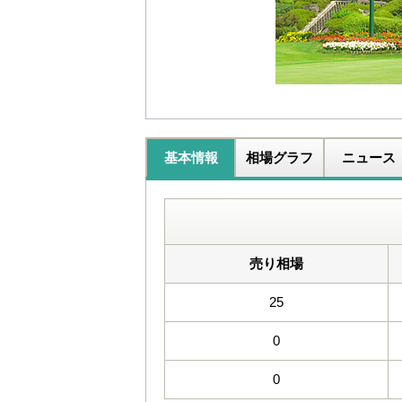
基本情報
相場グラフ
ニュース
売り相場
25
0
0