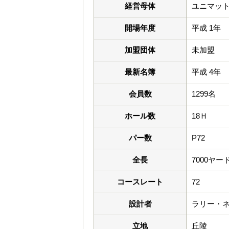
経営母体
ユニマッ
開場年度
平成 1年
加盟団体
未加盟
最新名簿
平成 4年
会員数
1299名
ホール数
18Ｈ
パー数
P72
全長
7000ヤー
コースレート
72
設計者
ラリー・
立地
丘陵