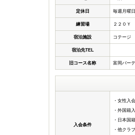
定休日
毎週月曜
練習場
２２０Ｙ
宿泊施設
コテージ
宿泊先TEL
旧コース名称
富岡バー
・女性入会
・外国籍入
・日本国
入会条件
・他クラ