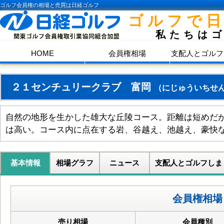
ゴルフ会員権の相場と売買は日経ゴルフ
ゴルフで
私たちは
HOME
会員権相場
支配人とゴルフ
２１センチュリークラブ 富岡
（にじゅういちせ
自然の地形を生かした雄大な丘陵コース。距離は短めだ
は高い。コース内に点在する岩、谷越え、池越え、豪快
基本情報
相場グラフ
ニュース
支配人とゴルフしま
会員権相場
売り相場
会員種別