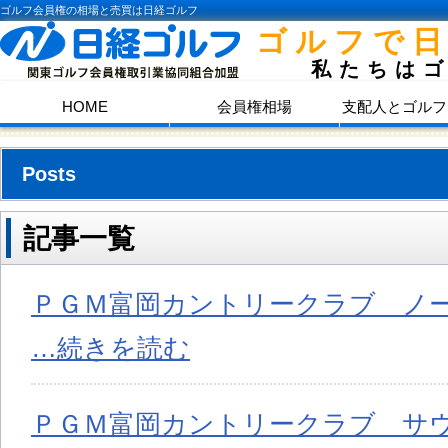
ゴルフ会員権の相場と売買は日経ゴルフ
ゴルフで
私たちは
HOME
会員権相場
支配人とゴルフ
Posts
記事一覧
ＰＧＭ富岡カントリークラブ ノースコー
…続きを読む
ＰＧＭ富岡カントリークラブ サウスコー