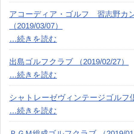
アコーディア・ゴルフ 習志野カ
（2019/03/07）
…続きを読む
出島ゴルフクラブ （2019/02/27）
…続きを読む
シャトレーゼヴィンテージゴルフ倶楽部 
…続きを読む
ＰＧＭ総成ゴルフクラブ （2019/01