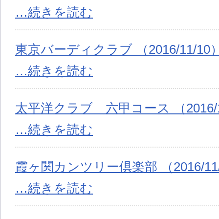
…続きを読む
東京バーディクラブ （2016/11/10
…続きを読む
太平洋クラブ 六甲コース （2016/1
…続きを読む
霞ヶ関カンツリー倶楽部 （2016/11/
…続きを読む