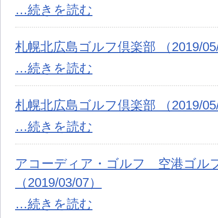
…続きを読む
札幌北広島ゴルフ倶楽部 （2019/05/
…続きを読む
札幌北広島ゴルフ倶楽部 （2019/05/
…続きを読む
アコーディア・ゴルフ 空港ゴル
（2019/03/07）
…続きを読む