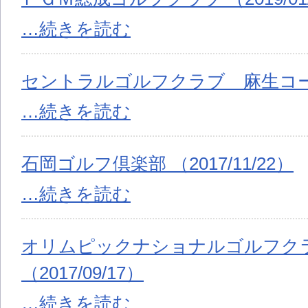
…続きを読む
セントラルゴルフクラブ 麻生コース （
…続きを読む
石岡ゴルフ倶楽部 （2017/11/22）
…続きを読む
オリムピックナショナルゴルフク
（2017/09/17）
…続きを読む