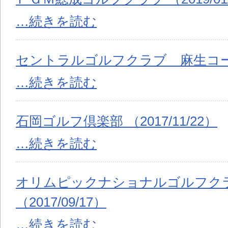
…続きを読む
セントラルゴルフクラブ 麻生コース （
…続きを読む
石岡ゴルフ倶楽部 （2017/11/22）
…続きを読む
オリムピックナショナルゴルフク
（2017/09/17）
…続きを読む