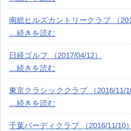
南総ヒルズカントリークラブ （2017/
…続きを読む
日経ゴルフ （2017/04/12）
…続きを読む
東京クラシッククラブ （2016/11/1
…続きを読む
千葉バーディクラブ （2016/11/10