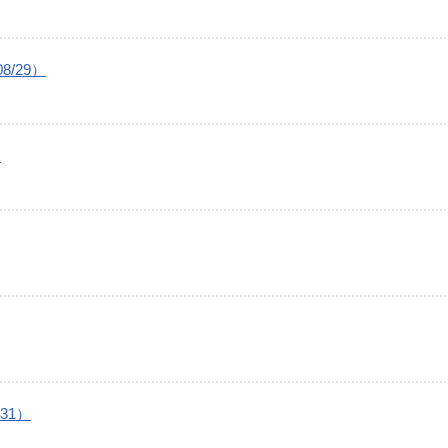
/29）
）
31）