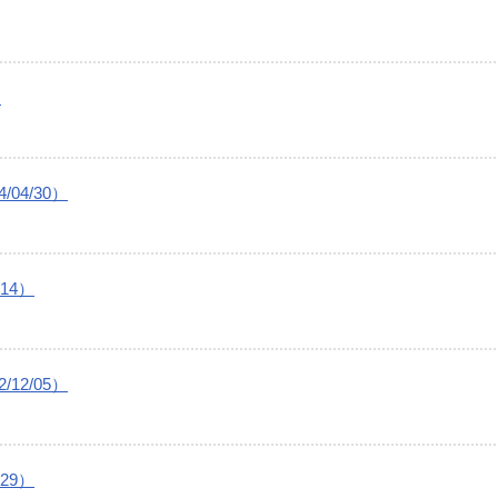
）
04/30）
14）
12/05）
29）