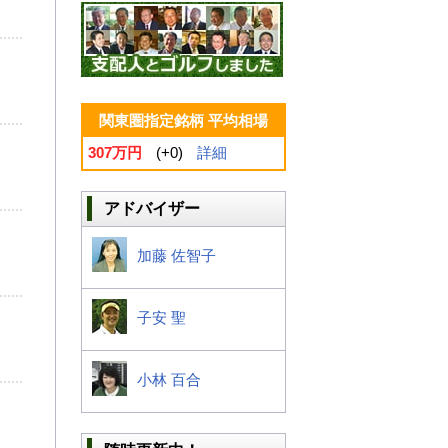
関東圏指定銘柄 平均相場
307万円
(+0)
詳細
アドバイザー
加藤 佐智子
子安 聖
小林 百合