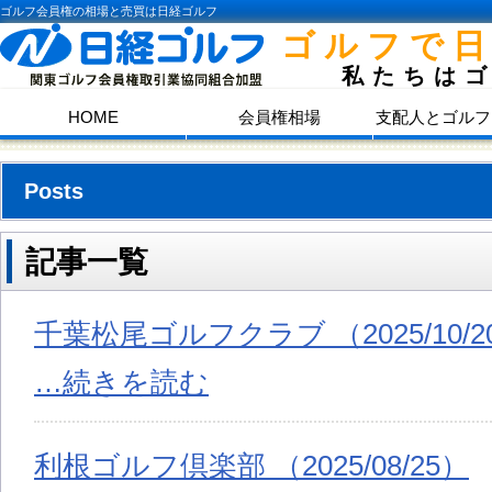
ゴルフ会員権の相場と売買は日経ゴルフ
ゴルフで
私たちは
HOME
会員権相場
支配人とゴルフ
Posts
記事一覧
千葉松尾ゴルフクラブ （2025/10/2
…続きを読む
利根ゴルフ倶楽部 （2025/08/25）