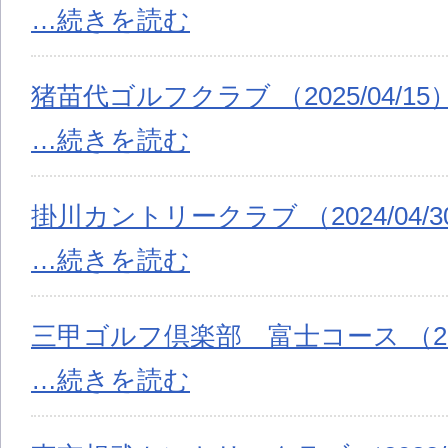
…続きを読む
猪苗代ゴルフクラブ （2025/04/15
…続きを読む
掛川カントリークラブ （2024/04/3
…続きを読む
三甲ゴルフ倶楽部 富士コース （2024
…続きを読む