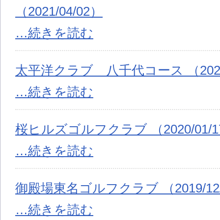
（2021/04/02）
…続きを読む
太平洋クラブ 八千代コース （2020/
…続きを読む
桜ヒルズゴルフクラブ （2020/01/1
…続きを読む
御殿場東名ゴルフクラブ （2019/12
…続きを読む