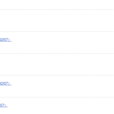
/07）
/07）
07）