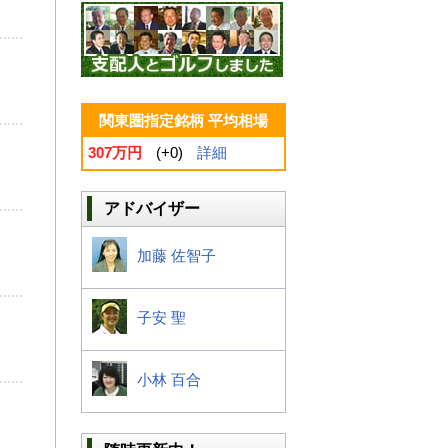
関東圏指定銘柄 平均相場
307万円
(+0)
詳細
アドバイザー
加藤 佐智子
子安 聖
小林 百合