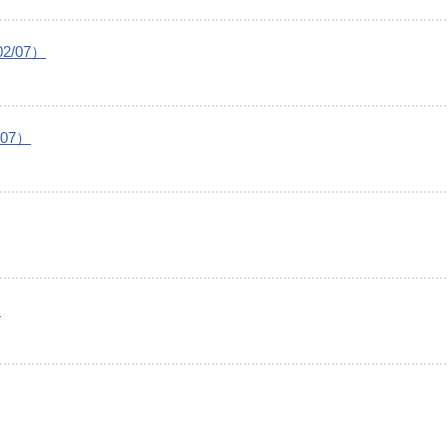
/07）
07）
）