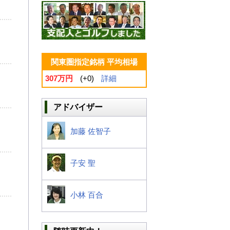
関東圏指定銘柄 平均相場
307万円
(+0)
詳細
アドバイザー
加藤 佐智子
子安 聖
小林 百合