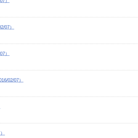
07）
/07）
07）
/02/07）
）
7）